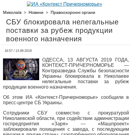
Миколаїв
>
Новини
>
Правоохоронні органи
СБУ блокировала нелегальные
поставки за рубеж продукции
военного назначения
16:57 / 13.08.2019
ОДЕССА, 13 АВГУСТА 2019 ГОДА,
КОНТЕКСТ-ПРИЧЕРНОМОРЬЕ —
Контрразведка Службы безопасности
Украины блокировала в Николаеве
нелегальные поставки за рубеж
продукции военного назначения.
Об этом ИА «Контекст-Причерноморье» сообщили в
пресс-центре СБ Украины.
Сотрудники СБУ совместно с прокуратурой
Николаевской области, при содействии администрации
госпредприятия «Заря» — «Машпроект»
заблокировали похищения с завода, с последующим
вівозом в другие страны, газотурбинного оборудования