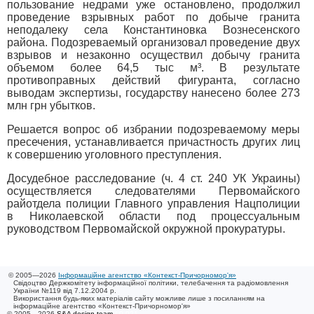
пользование недрами уже остановлено, продолжил
проведение взрывных работ по добыче гранита
неподалеку села Константиновка Вознесенского
района. Подозреваемый организовал проведение двух
взрывов и незаконно осуществил добычу гранита
объемом более 64,5 тыс м³. В результате
противоправных действий фигуранта, согласно
выводам экспертизы, государству нанесено более 273
млн грн убытков.
Решается вопрос об избрании подозреваемому меры
пресечения, устанавливается причастность других лиц
к совершению уголовного преступления.
Досудебное расследование (ч. 4 ст. 240 УК Украины)
осуществляется следователями Первомайского
райотдела полиции Главного управления Нацполиции
в Николаевской области под процессуальным
руководством Первомайской окружной прокуратуры.
© 2005—2026
Інформаційне агентство «Контекст-Причорномор'я»
Свідоцтво Держкомітету інформаційної політики, телебачення та радіомовлення
України №119 від 7.12.2004 р.
Використання будь-яких матеріалів сайту можливе лише з посиланням на
інформаційне агентство «Контекст-Причорномор'я»
© 2005—2026
S&A design team
/ 0.021