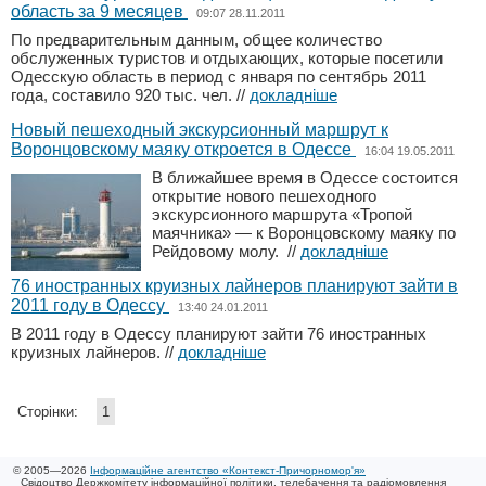
область за 9 месяцев
09:07 28.11.2011
По предварительным данным, общее количество
обслуженных туристов и отдыхающих, которые посетили
Одесскую область в период с января по сентябрь 2011
года, составило 920 тыс. чел.
//
докладніше
Новый пешеходный экскурсионный маршрут к
Воронцовскому маяку откроется в Одессе
16:04 19.05.2011
В ближайшее время в Одессе состоится
открытие нового пешеходного
экскурсионного маршрута «Тропой
маячника» — к Воронцовскому маяку по
Рейдовому молу.
//
докладніше
76 иностранных круизных лайнеров планируют зайти в
2011 году в Одессу
13:40 24.01.2011
В 2011 году в Одессу планируют зайти 76 иностранных
круизных лайнеров.
//
докладніше
Сторінки:
1
© 2005—2026
Інформаційне агентство «Контекст-Причорномор'я»
Свідоцтво Держкомітету інформаційної політики, телебачення та радіомовлення