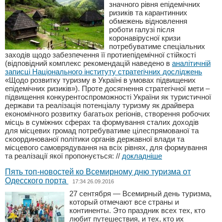
значного рівня епідемічних
ризиків та карантинних
обмежень відновлення
роботи галузі після
коронавірусної кризи
потребуватиме спеціальних
заходів щодо забезпечення її протиепідемічної стійкості
(відповідний комплекс рекомендацій наведено в
аналітичній
записці Національного інституту стратегічних досліджень
«Щодо розвитку туризму в Україні в умовах підвищених
епідемічних ризиків»). Проте досягнення стратегічної мети –
підвищення конкурентоспроможності України як туристичної
держави та реалізація потенціалу туризму як драйвера
економічного розвитку багатьох регіонів, створення робочих
місць в суміжних сферах та формування сталих доходів
для місцевих громад потребуватиме цілеспрямованої та
скоординованої політики органів державної влади та
місцевого самоврядування на всіх рівнях, для формування
та реалізації якої пропонується:
//
докладніше
Пять топ-новостей ко Всемирному дню туризма от
Одесского порта
17:34 26.09.2016
27 сентября — Всемирный день туризма,
который отмечают все страны и
континенты. Это праздник всех тех, кто
любит путешествия, и тех, кто их