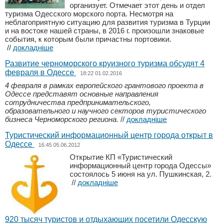
организует. Отмечает этот день и отдел
туризма Одесского морского порта. Несмотря на
неблагоприятную ситуацию для развития туризма в Турции
и на востоке нашей страны, в 2016 г. произошли знаковые
события, к которым были причастны портовики.
//
докладніше
Развитие черноморского круизного туризма обсудят 4
февраля в Одессе
18:22 01.02.2016
4 февраля в рамках европейского грантового проекта в
Одессе представят основные направления
сотрудничества предпринимательского,
образовательного и научного секторов туристического
бизнеса Черноморского региона.
//
докладніше
Туристический информационный центр города открыт в
Одессе
16:45 05.06.2012
Открытие КП «Туристический
информационный центр города Одессы»
состоялось 5 июня на ул. Пушкинская, 2.
//
докладніше
920 тысяч туристов и отдыхающих посетили Одесскую