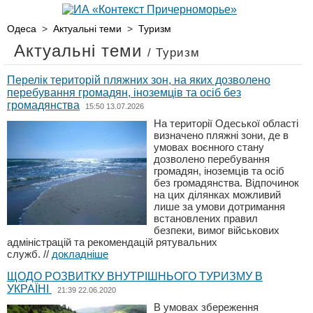
Одеса
>
Актуальні теми
>
Туризм
Актуальні теми
/ Туризм
Перелік територій пляжних зон, на яких дозволено
перебування громадян, іноземців та осіб без
громадянства
15:50 13.07.2026
На території Одеської області
визначено пляжні зони, де в
умовах воєнного стану
дозволено перебування
громадян, іноземців та осіб
без громадянства. Відпочинок
на цих ділянках можливий
лише за умови дотримання
встановлених правил
безпеки, вимог військових
адміністрацій та рекомендацій рятувальних
служб.
//
докладніше
ЩОДО РОЗВИТКУ ВНУТРІШНЬОГО ТУРИЗМУ В
УКРАЇНІ
21:39 22.06.2020
В умовах збереження