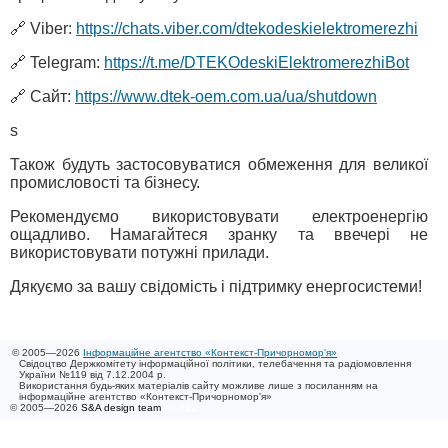
🔗 Viber:
https://chats.viber.com/dtekodeskielektromerezhi
🔗 Telegram:
https://t.me/DTEKOdeskiElektromerezhiBot
🔗 Сайт:
https://www.dtek-oem.com.ua/ua/shutdown
s
Також будуть застосовуватися обмеження для великої
промисловості та бізнесу.
Рекомендуємо використовувати електроенергію
ощадливо. Намагайтеся зранку та ввечері не
використовувати потужні прилади.
Дякуємо за вашу свідомість і підтримку енергосистеми!
© 2005—2026
Інформаційне агентство «Контекст-Причорномор'я»
Свідоцтво Держкомітету інформаційної політики, телебачення та радіомовлення
України №119 від 7.12.2004 р.
Використання будь-яких матеріалів сайту можливе лише з посиланням на
інформаційне агентство «Контекст-Причорномор'я»
© 2005—2026
S&A design team
/ 0.021