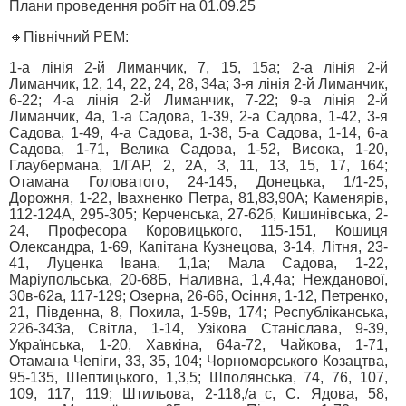
Плани проведення робіт на 01.09.25
🔸Північний РЕМ:
1-а лінія 2-й Лиманчик, 7, 15, 15а; 2-а лінія 2-й
Лиманчик, 12, 14, 22, 24, 28, 34а; 3-я лінія 2-й Лиманчик,
6-22; 4-а лінія 2-й Лиманчик, 7-22; 9-а лінія 2-й
Лиманчик, 4а, 1-а Садова, 1-39, 2-а Садова, 1-42, 3-я
Садова, 1-49, 4-а Садова, 1-38, 5-а Садова, 1-14, 6-а
Садова, 1-71, Велика Садова, 1-52, Висока, 1-20,
Глаубермана, 1/ГАР, 2, 2А, 3, 11, 13, 15, 17, 164;
Отамана Головатого, 24-145, Донецька, 1/1-25,
Дорожня, 1-22, Івахненко Петра, 81,83,90А; Каменярів,
112-124А, 295-305; Керченська, 27-62б, Кишинівська, 2-
24, Професора Коровицького, 115-151, Кошиця
Олександра, 1-69, Капітана Кузнецова, 3-14, Літня, 23-
41, Луценка Івана, 1,1а; Мала Садова, 1-22,
Маріупольська, 20-68Б, Наливна, 1,4,4а; Нежданової,
30в-62а, 117-129; Озерна, 26-66, Осіння, 1-12, Петренко,
21, Південна, 8, Похила, 1-59в, 174; Республіканська,
226-343а, Світла, 1-14, Узікова Станіслава, 9-39,
Українська, 1-20, Хавкіна, 64а-72, Чайкова, 1-71,
Отамана Чепіги, 33, 35, 104; Чорноморського Козацтва,
95-135, Шептицького, 1,3,5; Шполянська, 74, 76, 107,
109, 117, 119; Штильова, 2-118,/а_с, С. Ядова, 58,