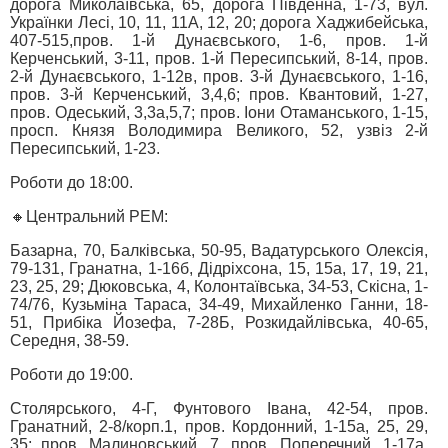
дорога Миколаївська, 65, дорога Південна, 1-73, вул.
Українки Лесі, 10, 11, 11А, 12, 20; дорога Хаджибейська,
407-515,пров. 1-й Дунаєвського, 1-6, пров. 1-й
Керченський, 3-11, пров. 1-й Пересипський, 8-14, пров.
2-й Дунаєвського, 1-12в, пров. 3-й Дунаєвського, 1-16,
пров. 3-й Керченський, 3,4,6; пров. Квантовий, 1-27,
пров. Одеський, 3,3а,5,7; пров. Іони Отаманського, 1-15,
просп. Князя Володимира Великого, 52, узвіз 2-й
Пересипський, 1-23.
Роботи до 18:00.
🔸Центральний РЕМ:
Базарна, 70, Балківська, 50-95, Вадатурського Олексія,
79-131, Гранатна, 1-16б, Дідріхсона, 15, 15а, 17, 19, 21,
23, 25, 29; Дюковська, 4, Колонтаївська, 34-53, Скісна, 1-
74/76, Кузьміна Тараса, 34-49, Михайленко Ганни, 18-
51, Прибіка Йозефа, 7-28Б, Розкидайлівська, 40-65,
Середня, 38-59.
Роботи до 19:00.
Столярського, 4-Г, Фунтового Івана, 42-54, пров.
Гранатний, 2-8/корп.1, пров. Кордонний, 1-15а, 25, 29,
35; пров. Малиновський, 7, пров. Поперечний, 1-17а,