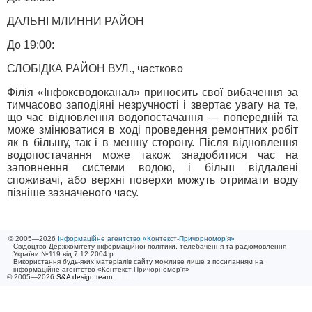
ДАЛЬНІ МЛИННИ РАЙОН
До 19:00:
СЛОБІДКА РАЙОН ВУЛ., частково
Філія «Інфоксводоканал» приносить свої вибачення за
тимчасово заподіяні незручності і звертає увагу на те,
що час відновлення водопостачання — попередній та
може змінюватися в ході проведення ремонтних робіт
як в більшу, так і в меншу сторону. Після відновлення
водопостачання може також знадобитися час на
заповнення системи водою, і більш віддалені
споживачі, або верхні поверхи можуть отримати воду
пізніше зазначеного часу.
© 2005—2026
Інформаційне агентство «Контекст-Причорномор'я»
Свідоцтво Держкомітету інформаційної політики, телебачення та радіомовлення
України №119 від 7.12.2004 р.
Використання будь-яких матеріалів сайту можливе лише з посиланням на
інформаційне агентство «Контекст-Причорномор'я»
© 2005—2026
S&A design team
/ 0.018