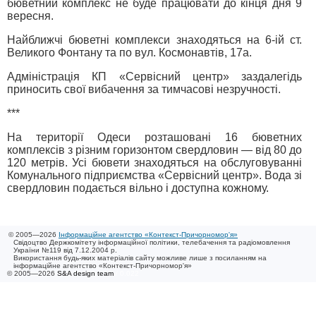
бюветний комплекс не буде працювати до кінця дня 9
вересня.
Найближчі бюветні комплекси знаходяться на 6-ій ст.
Великого Фонтану та по вул. Космонавтів, 17а.
Адміністрація КП «Сервісний центр» заздалегідь
приносить свої вибачення за тимчасові незручності.
***
На території Одеси розташовані 16 бюветних
комплексів з різним горизонтом свердловин — від 80 до
120 метрів. Усі бювети знаходяться на обслуговуванні
Комунального підприємства «Сервісний центр». Вода зі
свердловин подається вільно і доступна кожному.
© 2005—2026
Інформаційне агентство «Контекст-Причорномор'я»
Свідоцтво Держкомітету інформаційної політики, телебачення та радіомовлення
України №119 від 7.12.2004 р.
Використання будь-яких матеріалів сайту можливе лише з посиланням на
інформаційне агентство «Контекст-Причорномор'я»
© 2005—2026
S&A design team
/ 0.022