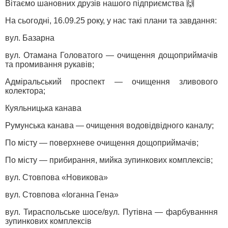
Вітаємо шановних друзів нашого підприємства 🙌
На сьогодні, 16.09.25 року, у нас такі плани та завдання:
вул. Базарна
вул. Отамана Головатого — очищення дощоприймачів
та промивання рукавів;
Адміральський проспект — очищення зливового
колектора;
Куяльницька канава
Румунська канава — очищення водовідвідного каналу;
По місту — поверхневе очищення дощоприймачів;
По місту — прибирання, мийка зупинкових комплексів;
вул. Стовпова «Новикова»
вул. Стовпова «Іоганна Гена»
вул. Тираспольське шосе/вул. Путівна — фарбуванння
зупинкових комплексів