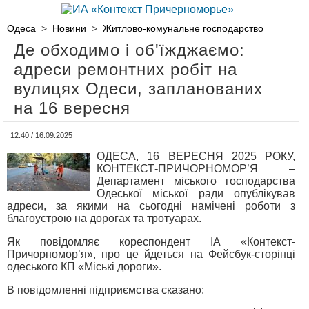
Одеса
>
Новини
>
Житлово-комунальне господарство
Де обходимо і об'їжджаємо:
адреси ремонтних робіт на
вулицях Одеси, запланованих
на 16 вересня
12:40 / 16.09.2025
ОДЕСА, 16 ВЕРЕСНЯ 2025 РОКУ,
КОНТЕКСТ-ПРИЧОРНОМОР’Я –
Департамент міського господарства
Одеської міської ради опублікував
адреси, за якими на сьогодні намічені роботи з
благоустрою на дорогах та тротуарах.
Як повідомляє кореспондент ІА «Контекст-
Причорномор’я», про це йдеться на Фейсбук-сторінці
одеського КП «Міські дороги».
В повідомленні підприємства сказано: