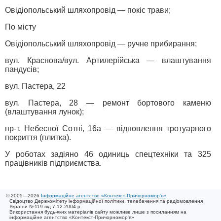
Овідіопольський шляхопровід — покіс трави;
По місту
Овідіопольський шляхопровід — ручне прибирання;
вул. Краснова/вул. Артилерійська — влаштування
пандусів;
вул. Пастера, 22
вул. Пастера, 28 — ремонт бортового каменю
(влаштування лунок);
пр-т. Небесної Сотні, 16а — відновлення тротуарного
покриття (плитка).
У роботах задіяно 46 одиниць спецтехніки та 325
працівників підприємства.
© 2005—2026
Інформаційне агентство «Контекст-Причорномор'я»
Свідоцтво Держкомітету інформаційної політики, телебачення та радіомовлення
України №119 від 7.12.2004 р.
Використання будь-яких матеріалів сайту можливе лише з посиланням на
інформаційне агентство «Контекст-Причорномор'я»