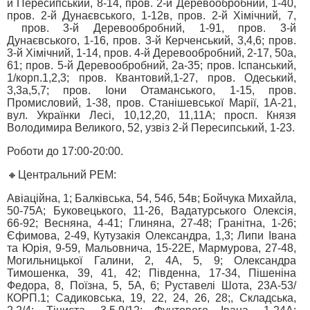
й Пересипський, 8-14, пров. 2-й Деревообробний, 1-40,
пров. 2-й Дунаєвського, 1-12в, пров. 2-й Хімічний, 7,
пров. 3-й Деревообробний, 1-91, пров. 3-й
Дунаєвського, 1-16, пров. 3-й Керченський, 3,4,6; пров.
3-й Хімічний, 1-14, пров. 4-й Деревообробний, 2-17, 50а,
61; пров. 5-й Деревообробний, 2а-35; пров. Іспанський,
1/корп.1,2,3; пров. Квантовий,1-27, пров. Одеський,
3,3а,5,7; пров. Іони Отаманського, 1-15, пров.
Промисловий, 1-38, пров. Станішевської Марії, 1А-21,
вул. Українки Лесі, 10,12,20, 11,11А; просп. Князя
Володимира Великого, 52, узвіз 2-й Пересипський, 1-23.
Роботи до 17:00-20:00.
🔸Центральний РЕМ:
Авіаційна, 1; Балківська, 54, 54б, 54в; Бойчука Михайла,
50-75А; Буковецького, 11-26, Вадатурського Олексія,
66-92; Весняна, 4-41; Глиняна, 27-48; Гранітна, 1-26;
Єфимова, 2-49, Кутузакія Олександра, 1,3; Липи Івана
та Юрія, 9-59, Мальовнича, 15-22Е, Мармурова, 27-48,
Могильницької Галини, 2, 4А, 5, 9; Олександра
Тимошенка, 39, 41, 42; Південна, 17-34, Пішеніна
Федора, 8, Поїзна, 5, 5А, 6; Руставелі Шота, 23А-53/
КОРП.1; Садиковська, 19, 22, 24, 26, 28;, Складська,