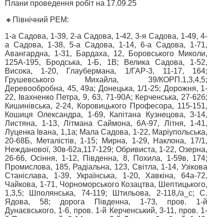
Плани проведення робіт на 17.09.25
🔸Північний РЕМ:
1-а Садова, 1-39, 2-а Садова, 1-42, 3-я Садова, 1-49, 4-
а Садова, 1-38, 5-а Садова, 1-14, 6-а Садова, 1-71,
Авангардна, 1-31, Бардаха, 12, Боровського Миколи,
125А-195, Бродська, 1-Б, 1В; Велика Садова, 1-52,
Висока, 1-20, Глаубермана, 1/ГАР-3, 11-17, 164;
Грушевського Михайла, 39/КОРП.1,3,4,5;
Деревообробна, 45, 49а; Донецька, 1/1-25; Дорожня, 1-
22, Івахненко Петра, 9, 63, 71-90А; Керченська, 27-62б;
Кишинівська, 2-24, Коровицького Професора, 115-151,
Кошиця Олександра, 1-69, Капітана Кузнецова, 3-14,
Листяна, 1-13, Літмана Саймона, 6А-97, Літня, 1-41,
Луценка Івана, 1,1а; Мала Садова, 1-22, Маріупольська,
20-68Б, Металістів, 1-15; Мирна, 1-29, Наклона, 17/1,
Нежданової, 30в-62а,117-129; Обривиста, 1-22, Озерна,
26-66, Осіння, 1-12, Південна, 8, Похила, 1-59в, 174;
Промислова, 185, Радіальна, 123, Світла, 1-14, Узікова
Станіслава, 1-39, Українська, 1-20, Хавкіна, 64а-72,
Чайкова, 1-71, Чорноморського Козацтва, Шептицького,
1,3,5; Шполянська, 74-119; Штильова, 2-118,/а_с; С.
Ядова, 58; дорога Південна, 1-73, пров. 1-й
Дунаєвського, 1-6, пров. 1-й Керченський, 3-11, пров. 1-