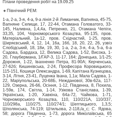
Плани проведення робіт на 19.09.25
🔸Північний РЕМ:
1-а, 2-а, 3-я, 4-а, 9-а лінія 2-й Лиманчик, Вапняна, 45-75,
Вапняне Селище, 17, 22-44, Отамана Головатого, 33-
145, Наливна, 1,4,4а, Петренко, 21, Отамана Чепіги,
33,35, 104, Чорноморського Козацтва, 95-135, пров.
Матеріальний, 1а-12, пров. Східчастий, 1-25, пров.
Ширяєвський, 4, 12, 14, 16а, 16б, 18, 20, 22, 26, узвіз
Слобідський, 18, 18и, 19, 30, 1-а, 2-а, 3-я, 4-а, 5-а, 6-а
Садова, Бардаха, 12, Велика Садова, 1-52, Висока, 1-
20, Глаубермана, 1/ГАР-3, 11-17, 164; Донецька, 1/1-25;
Дорожня, 1-22, Івахненко Петра, 81-90А; Керченська,
27-62б; Кишинівська, 2-24, Професора Коровицького,
115-151, Кошиця Олександра, 1-69, Капітана Кузнецова,
3-14, Літня, 23-41, Луценка Івана, 1,1а; Мала Садова, 1-
22, Маріупольська, 20-68Б, Нежданової, 30в-62а, 117-
129, Озерна, 26-66, Осіння, 1-12, Південна, 8, Похила,
1-59в, 174, Світла, 1-14, Узікова Станіслава, 1-39,
Українська, 1-20, Хавкіна, 64а-72, Чайкова, 1-71,
Чорноморського Козацтва, 110, 110/221А, 110/337,
110/298а, 110/275, 110/274/1; Шептицького, 1,3,5;
Шполянська, 74-119; Штильова, 2-118,/а_с; С. Ядова,
58; дорога Південна, 1-73, дорога Миколаївська, 65