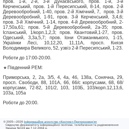
пров. 1-й, 2-й, 3-й Дунаєвського, пров. 1-й, 3-й
Керченський, пров. 1-й Пересипський, 8-14, пров. 2-й
Деревообробний, 1-40, пров. 2-й Хімічний, 7, пров. 3-й
Деревообробний, 1-91, пров. 3-й Керченський, 3,4,6;
пров. 3-й Хімічний, 1-14, пров. 4-й Деревообробний, 2-
17,50а,61; пров. 5-й Деревообробний, 2а-35; пров.
Іспанський, 1/корп.1,2,3; пров. Квантовий,1-27, пров.
Одеський, 3,3а,5,7; пров. Іони Отаманмького, 1-15,
Українки Лесі, 10,12,20, 11,11А, просп. Князя
Володимира Великого, 52, узвіз 2-й Пересипський, 1-23.
Роботи до 17:00-20:00.
🔸Південний РЕМ:
Приморська, 2, 2а, 3/5, 4, 4а, 4б, 138а, Сонячна, 29,
просп. Свободи, 88, 101А, 66, 66/с корпусами, 68, 68/
корпусами, 72-82, 101/2, 103, 103Б, 103/корп.12,13,6,
103а, 105а
Роботи до 20:00.
© 2005—2026
Інформаційне агентство «Контекст-Причорномор'я»
Свідоцтво Держкомітету інформаційної політики, телебачення та радіомовлення
України №119 від 7.12.2004 р.