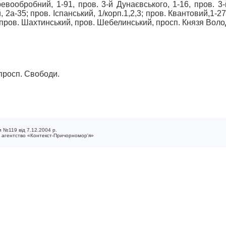
евообробний, 1-91, пров. 3-й Дунаєвського, 1-16, пров. 3-й
а-35; пров. Іспанський, 1/корп.1,2,3; пров. Квантовий,1-27,
 пров. Шахтинський, пров. Шебелинський, просп. Князя Волод
 просп. Свободи.
 №119 від 7.12.2004 р.
е агентство «Контекст-Причорномор'я»