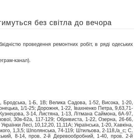
имуться без світла до вечора
ністю проведення ремонтних робіт, в ряді одеських
еграм-канал).
, Бродська, 1-Б, 1В; Велика Садова, 1-52, Висока, 1-20,
ецька, 1/1-25; Дорожня, 1-22, Івахненко Петра, 9,63,71-
Кузнецова, 3-14, Листяна, 1-13, Літмана Саймона, 6А-97,
ової, 30в-62а, 117-129; Обривиста, 1-22, Озерна, 26-66,
Українки Лесі, 10,12,20, 11,11А; Українська, 1-20, Хавкіна,
ого, 1,3,5; Шполянська, 74-119; Штильова, 2-118,/а_с; С.
ський, 8-14, пров. 2-й Деревообробний, 1-40, пров. 2-й