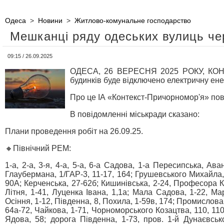
Одеса
>
Новини
>
Житлово-комунальне господарство
Мешканці ряду одеських вулиць чер
09:15 / 26.09.2025
ОДЕСА, 26 ВЕРЕСНЯ 2025 РОКУ, КОНТЕ
будинків буде відключено електричну ене
Про це ІА «Контекст-Причорномор'я» пов
В повідомленні міськради сказано:
Плани проведення робіт на 26.09.25.
🔸Північний РЕМ:
1-а, 2-а, 3-я, 4-а, 5-а, 6-а Садова, 1-а Пересипська, Ав
Глаубермана, 1/ГАР-3, 11-17, 164; Грушевського Михайла, 
90А; Керченська, 27-62б; Кишинівська, 2-24, Професора К
Літня, 1-41, Луценка Івана, 1,1а; Мала Садова, 1-22, Мар
Осіння, 1-12, Південна, 8, Похила, 1-59в, 174; Промислова, 
64а-72, Чайкова, 1-71, Чорноморського Козацтва, 110, 110
Ядова, 58; дорога Південна, 1-73, пров. 1-й Дунаєвсько