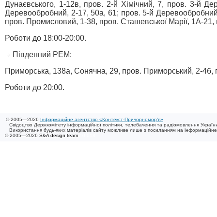
Дунаєвського, 1-12в, пров. 2-й Хімічний, 7, пров. 3-й Дер
Деревообробний, 2-17, 50а, 61; пров. 5-й Деревообробний, 2
пров. Промисловий, 1-38, пров. Сташевської Марії, 1А-21,
Роботи до 18:00-20:00.
🔸Південний РЕМ:
Приморська, 138а, Сонячна, 29, пров. Приморський, 2-4б,
Роботи до 20:00.
© 2005—2026
Інформаційне агентство «Контекст-Причорномор'я»
Свідоцтво Держкомітету інформаційної політики, телебачення та радіомовлення України
Використання будь-яких матеріалів сайту можливе лише з посиланням на інформаційн
© 2005—2026
S&A design team
/ 0.018