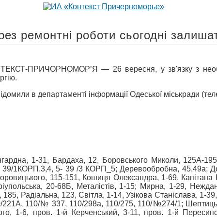
ез ремонтні роботи сьогодні залишат
КСТ-ПРИЧОРНОМОР’Я — 26 вересня, у зв'язку з необхід
ргію.
ідомили в департаменті інформації Одеської міськради (тел
ангардна, 1-31, Бардаха, 12, Боровського Миколи, 125А-195
39/1КОРП.3,4, 5- 39 /3 КОРП_5; Деревообробна, 45,49а; Дон
оровицького, 115-151, Кошиця Олександра, 1-69, Капітана 
іупольська, 20-68Б, Металістів, 1-15; Мирна, 1-29, Неждан
185, Радіальна, 123, Світла, 1-14, Узікова Станіслава, 1-39, 
/221А, 110/№ 337, 110/298а, 110/275, 110/№274/1; Шептицьк
го, 1-6, пров. 1-й Керченський, 3-11, пров. 1-й Пересип