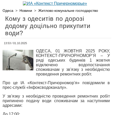
Одеса
>
Новини
>
Житлово-комунальне господарство
Кому з одеситів по дорозі
додому доцільно прикупити
води?
13:53 / 01.10.2025
ОДЕСА, 01 ЖОВТНЯ 2025 РОКУ,
КОНТЕКСТ-ПРИЧОРНОМОР’Я – У
ряді одеських будинків 1 жовтня
відключено водопостачання
споживачам у зв'язку з необхідністю
проведення ремонтних робіт.
Про це ІА «Контекст-Причорномор'я» повідомили в
прес-службі «Інфоксводоканалу».
У зв'язку з необхідністю проведення ремонтних робіт
припинено подачу води споживачам за наступними
адресами:
До 17:00: