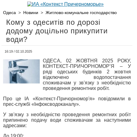
Одеса
>
Новини
>
Житлово-комунальне господарство
Кому з одеситів по дорозі
додому доцільно прикупити
води?
16:19 / 02.10.2025
ОДЕСА, 02 ЖОВТНЯ 2025 РОКУ,
КОНТЕКСТ-ПРИЧОРНОМОР’Я – У
ряді одеських будинків 2 жовтня
відключено водопостачання
споживачам у зв'язку з необхідністю
проведення ремонтних робіт.
Про це ІА «Контекст-Причорномор'я» повідомили в
прес-службі «Інфоксводоканалу».
У зв'язку з необхідністю проведення ремонтних робіт
припинено подачу води споживачам за наступними
адресами:
До 19:00: