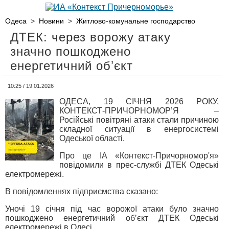
Одеса
>
Новини
>
Житлово-комунальне господарство
ДТЕК: через ворожу атаку
значно пошкоджено
енергетичний обʼєкт
10:25 / 19.01.2026
ОДЕСА, 19 СІЧНЯ 2026 РОКУ,
КОНТЕКСТ-ПРИЧОРНОМОР’Я –
Російські повітряні атаки стали причиною
складної ситуації в енергосистемі
Одеської області.
Про це ІА «Контекст-Причорномор'я»
повідомили в прес-службі ДТЕК Одеські
електромережі.
В повідомленнях підприємства сказано:
Уночі 19 січня під час ворожої атаки було значно
пошкоджено енергетичний обʼєкт ДТЕК Одеські
електромережі в Одесі.