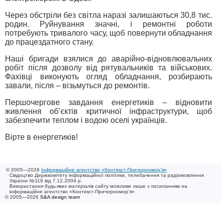
Через обстріли без світла наразі залишаються 30,8 тис.
родин. Руйнування значні, і ремонтні роботи
потребують тривалого часу, щоб повернути обладнання
до працездатного стану.
Наші бригади взялися до аварійно-відновлювальних
робіт після дозволу від рятувальників та військових.
Фахівці виконують огляд обладнання, розбирають
завали, після – візьмуться до ремонтів.
Першочергове завдання енергетиків – відновити
живлення обʼєктів критичної інфраструктури, щоб
забезпечити теплом і водою оселі українців.
Вірте в енергетиків!
© 2005—2026
Інформаційне агентство «Контекст-Причорномор'я»
Свідоцтво Держкомітету інформаційної політики, телебачення та радіомовлення
України №119 від 7.12.2004 р.
Використання будь-яких матеріалів сайту можливе лише з посиланням на
інформаційне агентство «Контекст-Причорномор'я»
© 2005—2026
S&A design team
/ 0.020