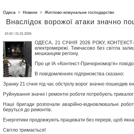
Одеса
>
Новини
>
Житлово-комунальне господарство
Внаслідок ворожої атаки значно п
10:42 / 21.01.2026
ОДЕСА, 21 СІЧНЯ 2026 РОКУ, КОНТЕКСТ-ПР
електромережі. Тимчасово без світла зали
мешканцям регіону.
Про це ІА «Контекст-Причорномор'я» повідо
В повідомленнях підприємства сказано:
Зранку 21 січня під час обстрілу ворог значно пошкодив е
Руйнування значні і ремонтні роботи потребують тривалог
Наші бригади розпочали аварійно-відновлювальні роботи
беруться до ремонтів.
Енергетики продовжують працювати без перерв, щоб якна
Світло тримається!