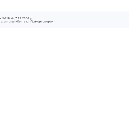
 №119 від 7.12.2004 р.
е агентство «Контекст-Причорномор'я»