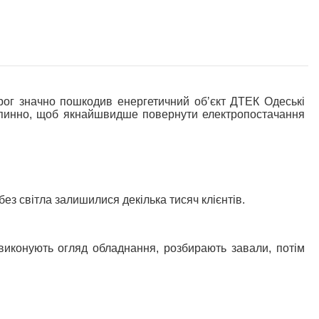
г значно пошкодив енергетичний обʼєкт ДТЕК Одеські
зупинно, щоб якнайшвидше повернути електропостачання
ез світла залишилися декілька тисяч клієнтів.
 виконують огляд обладнання, розбирають завали, потім