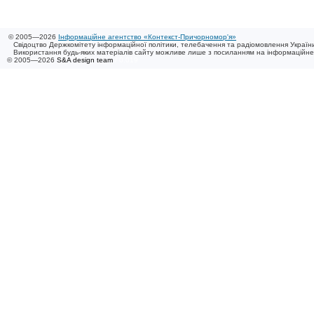
© 2005—2026
Інформаційне агентство «Контекст-Причорномор'я»
Свідоцтво Держкомітету інформаційної політики, телебачення та радіомовлення України
Використання будь-яких матеріалів сайту можливе лише з посиланням на інформаційн
© 2005—2026
S&A design team
/ 0.019