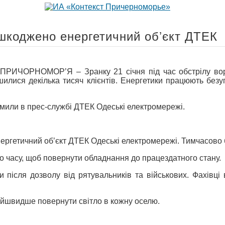
ошкоджено енергетичний обʼєкт ДТЕК
ИЧОРНОМОР’Я – Зранку 21 січня під час обстрілу воро
шилися декілька тисяч клієнтів. Енергетики працюють бе
мили в прес-службі ДТЕК Одеські електромережі.
нергетичний обʼєкт ДТЕК Одеські електромережі. Тимчасово б
о часу, щоб повернути обладнання до працездатного стану.
 після дозволу від рятувальників та військових. Фахівці
йшвидше повернути світло в кожну оселю.