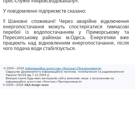
прес-службі «Інфоксводоканалу».
У повідомленні підприємств сказано:
‼️Шановні споживачі! Через аварійне відключення
енергопостачання можуть спостерігатися тимчасові
перебої із водопостачанням у Приморському та
Пересипському районах м.Одеса. Енергетики вже
працюють над відновленням енергопостачання, після
чого подача води стабілізується.
© 2005—2026
Інформаційне агентство «Контекст-Причорномор'я»
Свідоцтво Держкомітету інформаційної політики, телебачення та радіомовлення
України №119 від 7.12.2004 р.
Використання будь-яких матеріалів сайту можливе лише з посиланням на
інформаційне агентство «Контекст-Причорномор'я»
© 2005—2026
S&A design team
/ 0.017