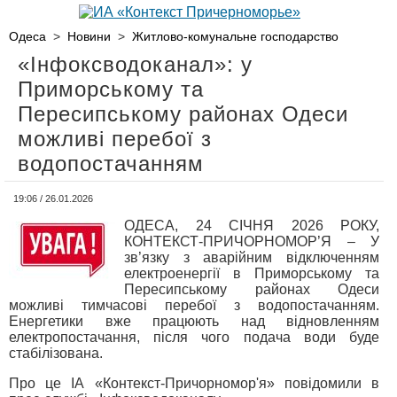
Одеса
>
Новини
>
Житлово-комунальне господарство
«Інфоксводоканал»: у
Приморському та
Пересипському районах Одеси
можливі перебої з
водопостачанням
19:06 / 26.01.2026
ОДЕСА, 24 СІЧНЯ 2026 РОКУ,
КОНТЕКСТ-ПРИЧОРНОМОР’Я – У
зв’язку з аварійним відключенням
електроенергії в Приморському та
Пересипському районах Одеси
можливі тимчасові перебої з водопостачанням.
Енергетики вже працюють над відновленням
електропостачання, після чого подача води буде
стабілізована.
Про це ІА «Контекст-Причорномор'я» повідомили в