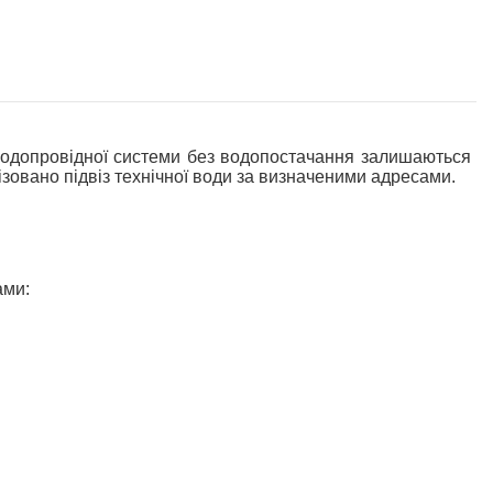
опровідної системи без водопостачання залишаються
ізовано підвіз технічної води за визначеними адресами.
ами: