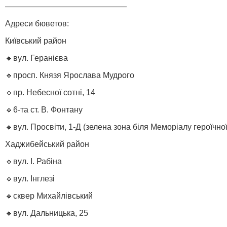
———————————————
Адреси бюветов:
Київський район
🔹вул. Геранієва
🔹просп. Князя Ярослава Мудрого
🔹пр. Небесної сотні, 14
🔹6-та ст. В. Фонтану
🔹вул. Просвіти, 1-Д (зелена зона біля Меморіалу героїчно
Хаджибейський район
🔹вул. І. Рабіна
🔹вул. Інглезі
🔹сквер Михайлівський
🔹вул. Дальницька, 25