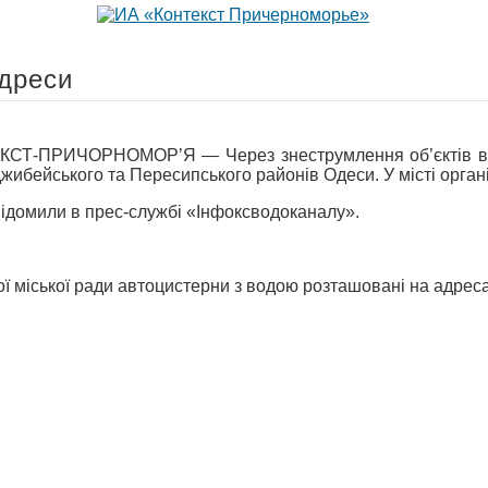
Адреси
СТ-ПРИЧОРНОМОР’Я — Через знеструмлення об’єктів вод
жибейського та Пересипського районів Одеси. У місті орган
ідомили в прес-службі «Інфоксводоканалу».
ької міської ради автоцистерни з водою розташовані на адрес