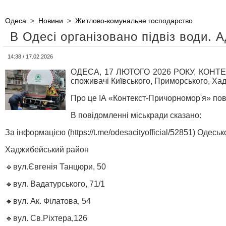
Одеса
>
Новини
>
Житлово-комунальне господарство
В Одесі організовано підвіз води. 
14:38 / 17.02.2026
ОДЕСА, 17 ЛЮТОГО 2026 РОКУ, КОНТЕК
споживачі Київського, Приморського, Хад
Про це ІА «Контекст-Причорномор'я» пов
В повідомленні міськради сказано:
За інформацією (https://t.me/odesacityofficial/52851) Одес
Хаджибейський район
🔹вул.Євгенія Танцюри, 50
🔹вул. Вадатурського, 71/1
🔹вул. Ак. Філатова, 54
🔹вул. Св.Ріхтера,126