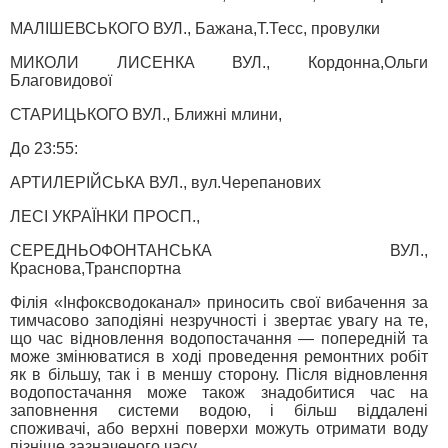
МАЛІШЕВСЬКОГО ВУЛ., Бажана,Т.Тесс, провулки
МИКОЛИ ЛИСЕНКА ВУЛ., Кордонна,Ольги
Благовидової
СТАРИЦЬКОГО ВУЛ., Ближні млини,
До 23:55:
АРТИЛЕРІЙСЬКА ВУЛ., вул.Черепанових
ЛЕСІ УКРАЇНКИ ПРОСП.,
СЕРЕДНЬОФОНТАНСЬКА ВУЛ.,
Краснова,Транспортна
Філія «Інфоксводоканал» приносить свої вибачення за
тимчасово заподіяні незручності і звертає увагу на те,
що час відновлення водопостачання — попередній та
може змінюватися в ході проведення ремонтних робіт
як в більшу, так і в меншу сторону. Після відновлення
водопостачання може також знадобитися час на
заповнення системи водою, і більш віддалені
споживачі, або верхні поверхи можуть отримати воду
пізніше зазначеного часу.