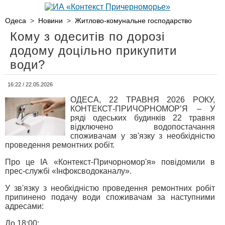
Одеса
>
Новини
>
Житлово-комунальне господарство
Кому з одеситів по дорозі
додому доцільно прикупити
води?
16:22 / 22.05.2026
ОДЕСА, 22 ТРАВНЯ 2026 РОКУ,
КОНТЕКСТ-ПРИЧОРНОМОР’Я – У
ряді одеських будинків 22 травня
відключено водопостачання
споживачам у зв'язку з необхідністю
проведення ремонтних робіт.
Про це ІА «Контекст-Причорномор'я» повідомили в
прес-службі «Інфоксводоканалу».
У зв'язку з необхідністю проведення ремонтних робіт
припинено подачу води споживачам за наступними
адресами:
До 18:00: