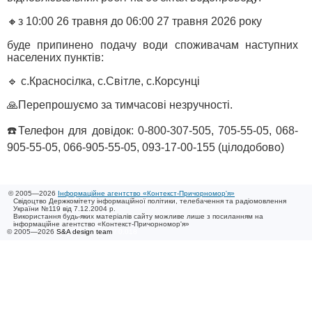
🔸з 10:00 26 травня до 06:00 27 травня 2026 року
буде припинено подачу води споживачам наступних
населених пунктів:
🔹 с.Красносілка, с.Світле, с.Корсунці
🙏Перепрошуємо за тимчасові незручності.
☎️Телефон для довідок: 0-800-307-505, 705-55-05, 068-
905-55-05, 066-905-55-05, 093-17-00-155 (цілодобово)
© 2005—2026
Інформаційне агентство «Контекст-Причорномор'я»
Свідоцтво Держкомітету інформаційної політики, телебачення та радіомовлення
України №119 від 7.12.2004 р.
Використання будь-яких матеріалів сайту можливе лише з посиланням на
інформаційне агентство «Контекст-Причорномор'я»
© 2005—2026
S&A design team
/ 0.018