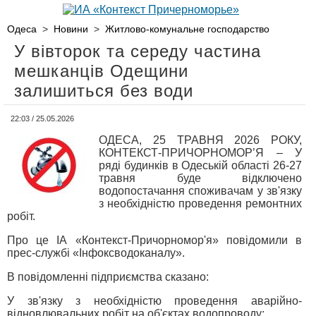
Одеса
>
Новини
>
Житлово-комунальне господарство
У вівторок та середу частина
мешканців Одещини
залишиться без води
22:03 / 25.05.2026
ОДЕСА, 25 ТРАВНЯ 2026 РОКУ,
КОНТЕКСТ-ПРИЧОРНОМОР’Я – У
ряді будинків в Одеській області 26-27
травня буде відключено
водопостачання споживачам у зв'язку
з необхідністю проведення ремонтних
робіт.
Про це ІА «Контекст-Причорномор'я» повідомили в
прес-службі «Інфоксводоканалу».
В повідомленні підприємства сказано:
У зв'язку з необхідністю проведення аварійно-
відновлювальних робіт на об'єктах водопроводу: