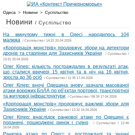
Одеса
>
Новини
>
Суспільство
Новини
/ Суспільство
На минулому тижні в Одесі народилось 104
малюка
/
Суспільство
/ 14:22 20.04.2026
«Корпорація монстрів» продовжує збори на детектори
дронів та старлінки для Захисників України
/
Суспільство
/
13:31 20.04.2026
Олег Кіпер: кількість постраждалих в результаті атак,
що сталися ввечері 15 квітня та в ніч на 16 квітня,
зросла до 36 осіб
/
Суспільство
/ 11:35 17.04.2026
Олег Кіпер: вночі Одещина знову зазнала масованої
атаки ворожих БпЛА по обʼєктах портової, транспортної
та житлової інфраструктури
/
Суспільство
/ 08:39 17.04.2026
«Корпорація монстрів» продовжує важливі збори для
Захисників України
/
Суспільство
/ 13:32 16.04.2026
Олег Кіпер: внаслідок ранкової атаки по Одещині є
поранені, пошкоджені ринок і судно
/
Суспільство
/ 12:46
16.04.2026
Ранкова атака по Одесі: є постраждалі та значні