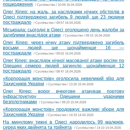
пошкодження
/
Суспільство
/ 10:59 16.04.2026
Олег Кіпер: на жаль, за наслідками нічних обстрілів в
Одесі підтверджено загибель 9 людей, ще 23 людини
постраждало
/
Суспільство
/ 09:57 16.04.2026
Міськрада: сьогодні в Одесі оголошено день жалоби за
загиблими внаслідок атаки
/
Суспільство
/ 09:15 16.04.2026
Олег Кіпер: через нічну атаку підтверджено загибель
восьми людей, ще щонайменше 16 —
постраждали
/
Суспільство
/ 09:02 16.04.2026
Олег Кіпер: внаслідок нічної масованої атаки росіян по
Одещині семеро людей загинуло, щонайменше 12
постраждало
/
Суспільство
/ 08:47 16.04.2026
«Корпорація монстрів» оголосила невеликий збір для
Захисників України
/
Суспільство
/ 13:26 15.04.2026
Олег Кіпер: ворог вчергове атакував портову
інфраструктуру Одещини ударними
безпілотниками
/
Суспільство
/ 09:23 15.04.2026
«Корпорація монстрів» продовжує важливі збори для
Захисників України
/
Суспільство
/ 14:33 14.04.2026
На минулому тижні в Одесі народилось 99 малюків,
серед яких двійнята та трійнята
/
Суспільство
/ 14:10 14.04.2026