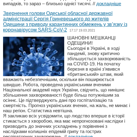
випадків, то зараз – близько однієї тисячі.
//
докладніше
Звернення голови Одеської обласної державної
адміністрації Сергія Гриневецького до жителів
Одещини з приводу карантинних обмежень у зв’язку із
коронавірусом SARS-CoV-2
17:17 19.03.2021
ШАНОВНІ МЕШКАНЦІ
ОДЕЩИНИ!
Сьогодні в Україні, в ході
пандемії, знову критично
збільшується захворюваність
на COVID-19. На початку
березня в країні з’явився
«британський» штам, який
вважають небезпечнішим, оскільки він поширюється
швидше. Робота, проведена українськими вченими
Національної академії наук України, свідчить, що нинішнє
збільшення захворюваності буде більш потужнішим за
осіннє. Це підтверджують дані про госпіталізацію та
смертність. Прогноз українських вчених, на жаль, не минає і
наш регіон. Статистика невтішна.
Я закликаю всіх усвідомити, що людство вперше в історії
стикається з хворобою, яка має непрогнозовані наслідки і
призводить до значних ускладнень у порівнянні з
наслідками колишніх епідемій грипу та гострих
респіраторних захворювань.
//
докладніше