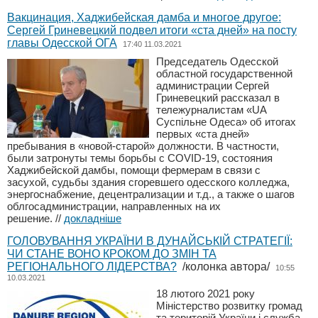
Вакцинация, Хаджибейская дамба и многое другое:
Сергей Гриневецкий подвел итоги «ста дней» на посту
главы Одесской ОГА
17:40 11.03.2021
Председатель Одесской
областной государственной
администрации Сергей
Гриневецкий рассказал в
тележурналистам «UA
Суспільне Одеса» об итогах
первых «ста дней»
пребывания в «новой-старой» должности. В частности,
были затронуты темы борьбы с COVID-19, состояния
Хаджибейской дамбы, помощи фермерам в связи с
засухой, судьбы здания сгоревшего одесского колледжа,
энергоснабжение, децентрализации и т.д., а также о шагов
облгосадминистрации, направленных на их
решение.
//
докладніше
ГОЛОВУВАННЯ УКРАЇНИ В ДУНАЙСЬКІЙ СТРАТЕГІЇ:
ЧИ СТАНЕ ВОНО КРОКОМ ДО ЗМІН ТА
РЕГІОНАЛЬНОГО ЛІДЕРСТВА?
/колонка автора/
10:55
10.03.2021
18 лютого 2021 року
Міністерство розвитку громад
та територій України і служба