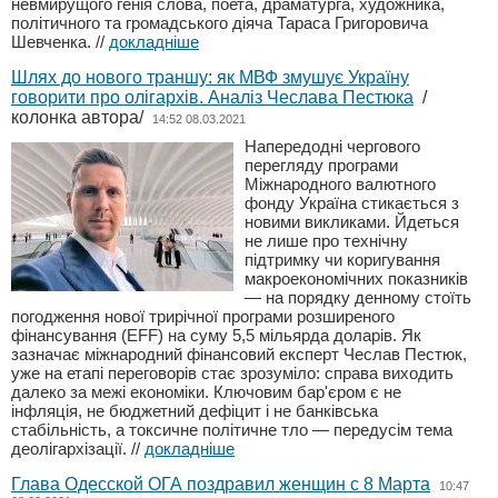
невмирущого генія слова, поета, драматурга, художника,
політичного та громадського діяча Тараса Григоровича
Шевченка.
//
докладніше
Шлях до нового траншу: як МВФ змушує Україну
говорити про олігархів. Аналіз Чеслава Пестюка
/
колонка автора/
14:52 08.03.2021
Напередодні чергового
перегляду програми
Міжнародного валютного
фонду Україна стикається з
новими викликами. Йдеться
не лише про технічну
підтримку чи коригування
макроекономічних показників
— на порядку денному стоїть
погодження нової трирічної програми розширеного
фінансування (EFF) на суму 5,5 мільярда доларів. Як
зазначає міжнародний фінансовий експерт Чеслав Пестюк,
уже на етапі переговорів стає зрозуміло: справа виходить
далеко за межі економіки. Ключовим бар'єром є не
інфляція, не бюджетний дефіцит і не банківська
стабільність, а токсичне політичне тло — передусім тема
деолігархізації.
//
докладніше
Глава Одесской ОГА поздравил женщин с 8 Марта
10:47