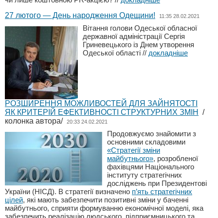
27 лютого — День народження Одещини!
11:35 28.02.2021
Вітання голови Одеської обласної
державної адміністрації Сергія
Гриневецького із Днем утворення
Одеської області
//
докладніше
РОЗШИРЕННЯ МОЖЛИВОСТЕЙ ДЛЯ ЗАЙНЯТОСТІ
ЯК КРИТЕРІЙ ЕФЕКТИВНОСТІ СТРУКТУРНИХ ЗМІН
/
колонка автора/
20:33 24.02.2021
Продовжуємо знайомити з
основними складовими
«Стратегії зміни
майбутнього»
, розробленої
фахівцями Національного
інституту стратегічних
досліджень при Президентові
України (НІСД). В стратегії визначено
п’ять стратегічних
цілей
, які мають забезпечити позитивні зміни у баченні
майбутнього, сприяти формуванню економічної моделі, яка
забезпечить реалізацію людського, підприємницького та