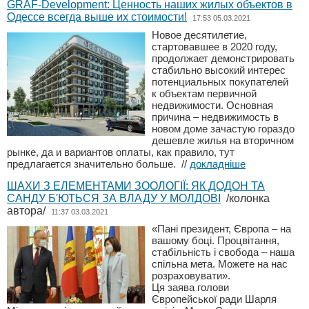
GRAF-Development: Ценность наших жилых объектов в
Одессе всегда выше их стоимости!
17:53 05.03.2021
Новое десятилетие,
стартовавшее в 2020 году,
продолжает демонстрировать
стабильно высокий интерес
потенциальных покупателей
к объектам первичной
недвижимости. Основная
причина – недвижимость в
новом доме зачастую гораздо
дешевле жилья на вторичном
рынке, да и вариантов оплаты, как правило, тут
предлагается значительно больше.
//
докладніше
ШАХИ З ЕЛЕМЕНТАМИ ЗООЛОГІЇ: ЯК ДОДОН ТА
САНДУ Б'ЮТЬСЯ ЗА ВЛАДУ У МОЛДОВІ
/колонка
автора/
11:37 03.03.2021
«Пані президент, Європа – на
вашому боці. Процвітання,
стабільність і свобода – наша
спільна мета. Можете на нас
розраховувати».
Ця заява голови
Європейської ради Шарля