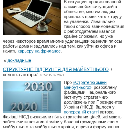
В ситуации, продиктованной
сложившейся ситуацией в
обществе, многим людям
пришлось привыкать к труду
на удаленке. Изначально
такой способ взаимодействия
с работодателем казался
крайне сложным, но уже
через некоторое время многие удаленщики оценили плюсы
работы дома и задумались над тем, как уйти из офиса и
начать
карьеру на фрилансе
.
//
докладніше
СТРУКТУРНЕ ПІДГРУНТЯ ДЛЯ МАЙБУТНЬОГО
/
колонка автора/
10:52 15.02.2021
Про
«Стратегію зміни
майбутнього»
, розроблену
фахівцями Національного
інституту стратегічних
досліджень при Президентові
України (НІСД), йшлося у
попередній статті
автора.
Фахівці НІСД визначили п’ять стратегічних цілей, які мають
забезпечити позитивні зміни у баченні громадянами свого
майбутнього та майбутнього країни, сприяти формуванню