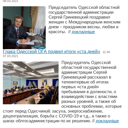
08.03.2021
Председатель Одесской областной
государственной администрации
Сергей Гриневецкий поздравил
женщин с Международным женским
днем – праздником весны, любви и
красоты.
//
докладніше
Глава Одесской ОГА подвел итоги «ста дней»
11:40
07.03.2021
Председатель Одесской
областной государственной
администрации Сергей
Гриневецкий рассказал в
телеинтервью об итогах
первых «ста дней»
пребывания в должности, о
взаимодействии с властями
разных уровней, а также об
основных проблемах, которые
стоят перед Одесчиной: засуха, энергоснабжение,
децентрализация, борьба с COVID-19 и т.д., а также о
шагах облгосадминистрации по их решению.
//
докладніше