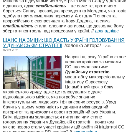
Мішеля за підсумками його зустрічі з Маєю Санду у деталях
є дивною, адже
стабільність
– це саме те, проти чого
бореться Санду, прозахідна президентка Молдови, яка торік
здобула приголомшливу перемогу. А от для її опонента,
проросійського експрезидента Ігоря Додона, та сама
стабільність
стала головним активом, що дозволяє йому
зберігати контроль над процесами у країні.
//
докладніше
ШАНС НА ЗМІНИ: ЩО ДАСТЬ УКРАЇНІ ГОЛОВУВАННЯ
У ДУНАЙСЬКІЙ СТРАТЕГІЇ
/колонка автора/
12:46
02.03.2021
Наприкінці року Україна стане
першою країною за межами
ЄС, що очолюватиме
Дунайську стратегію
–
масштабну макрорегіональну
ініціативу Євросоюзу.
Це амбітний крок з боку
українського уряду, адже це головування є дуже
відповідальною місією, яка потребує значних
інтелектуальних, людських і фінансових ресурсів. Уряд
бачить у цьому можливість підвищити міжнародний
авторитет та прискорити євроінтеграційний рух України.
Втім, відкритим залишається питання: чим стане
головування України у Дунайській стратегії – початком
якісно нового етапу участі країни у цій амбітній ініціативі ЄС
чи лише коштовною PR-акцією?
//
докладніше