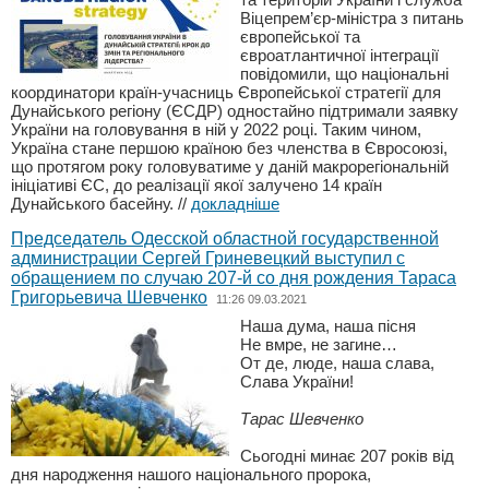
Віцепрем’єр-міністра з питань
європейської та
євроатлантичної інтеграції
повідомили, що національні
координатори країн-учасниць Європейської стратегії для
Дунайського регіону (ЄСДР) одностайно підтримали заявку
України на головування в ній у 2022 році. Таким чином,
Україна стане першою країною без членства в Євросоюзі,
що протягом року головуватиме у даній макрорегіональній
ініціативі ЄС, до реалізації якої залучено 14 країн
Дунайського басейну.
//
докладніше
Председатель Одесской областной государственной
администрации Сергей Гриневецкий выступил с
обращением по случаю 207-й со дня рождения Тараса
Григорьевича Шевченко
11:26 09.03.2021
Наша дума, наша пісня
Не вмре, не загине…
От де, люде, наша слава,
Слава України!
Тарас Шевченко
Сьогодні минає 207 років від
дня народження нашого національного пророка,