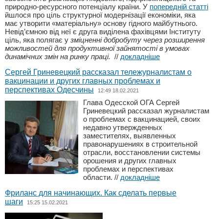
природно-ресурсного потенціалу країни. У
попередній статті
йшлося про ціль структурної модернізації економіки, яка
має утворити «матеріальну» основу гідного майбутнього.
Невід’ємною від неї є друга виділена фахівцями Інституту
ціль, яка полягає у
зміцненні добробуту через розширення
можливостей для продуктивної зайнятості в умовах
динамічних змін на ринку праці.
//
докладніше
Сергей Гриневецкий рассказал тележурналистам о
вакцинации и других главных проблемах и
перспективах Одесчины
12:49 18.02.2021
Глава Одесской ОГА Сергей
Гриневецкий рассказал журналистам
о проблемах с вакцинацией, своих
недавно утвержденных
заместителях, выявленных
правонарушениях в строительной
отрасли, восстановлении системы
орошения и других главных
проблемах и перспективах
области.
//
докладніше
Фриланс для начинающих. Как сделать первые
шаги
15:25 15.02.2021