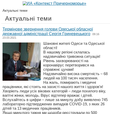
Актуальні теми
Актуальні теми
Термінове звернення голови Одеської обласної
державної адміністрації Сергія Гриневецького
09:16
23.03.2021
Шановні жителі Одеси та Одеської
області!
В нашому регіоні склалась
надзвичайно тривожна ситуація!
Рівень захворюваності на
коронавірус перетворився на
справжнє цунамі!
Надзвичайно висока смертність – 68
людей на 100 тисяч населення.
На жаль, помирають і медичні
працівники, які стоять на захисті нашого життя і здоров’я!
Хворіють люди усіх вікових категорій – люди похилого віку,
вагітні жінки, молодь. Вірус відтепер вражає і дітей.
Вслухайтесь в цифри – лише за минулу добу виявлено 745
лабораторно підтверджених випадків COVID-19, з яких 26
дітей та 13 медичних працівників.
Якщо минулого тижня ми щодоби реєстрували по 500