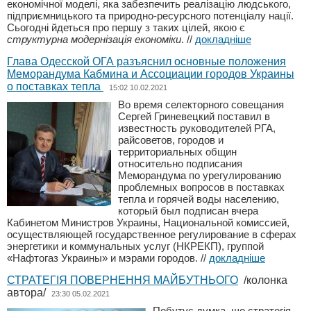
економічної моделі, яка забезпечить реалізацію людського,
підприємницького та природно-ресурсного потенціалу нації.
Сьогодні йдеться про першу з таких цілей, якою є
структурна модернізація економіки
.
//
докладніше
Глава Одесской ОГА разъяснил основные положения
Меморандума Кабмина и Ассоциации городов Украины
о поставках тепла
15:02 10.02.2021
Во время селекторного совещания
Сергей Гриневецкий поставил в
известность руководителей РГА,
райсоветов, городов и
территориальных общин
относительно подписания
Меморандума по урегулированию
проблемных вопросов в поставках
тепла и горячей воды населению,
который был подписан вчера
Кабинетом Министров Украины, Национальной комиссией,
осуществляющей государственное регулирование в сферах
энергетики и коммунальных услуг (НКРЕКП), группой
«Нафтогаз Украины» и мэрами городов.
//
докладніше
СТРАТЕГІЯ ПОВЕРНЕННЯ МАЙБУТНЬОГО
/колонка
автора/
23:30 05.02.2021
Побутує думка, що стратегія