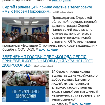
Сергей Гриневецкий принял участие в телепроекте
«Мы с Игорем Покровским»
14:16 18.03.2021
Председатель Одесской
областной государственной
администрации Сергей
Гриневецкий рассказал о
ключевых приоритетах в
развитии региона, новой
стратегия ОГА, реализации
программы «Большое Строительство», ходе вакцинации и
борьбе с COVID-19.
//
докладніше
ЗВЕРНЕННЯ ГОЛОВИ ОДЕСЬКОЇ ОДА СЕРГІЯ
ГРИНЕВЕЦЬКОГО З НАГОДИ ДНЯ УКРАЇНСЬКОГО
ДОБРОВОЛЬЦЯ
11:26 14.03.2021
14 березня наша країна
відзначає День українського
добровольця. Це свято
людей, які за покликом
власного серця стали на
захист рідної Батьківщини, її
незалежності, суверенітету та
територіальної
цілісності.
//
докладніше