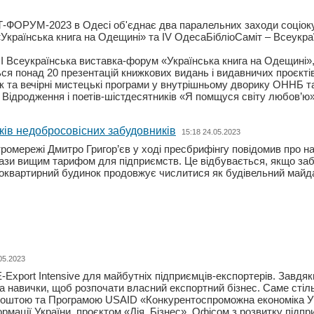
ФОРУМ-2023 в Одесі об'єднає два паралельних заходи соціокуль
Українська книга на Одещині» та IV ОдесаБібліоСаміт – Всеукр
ІІІ Всеукраїнська виставка-форум «Українська книга на Одещині
ться понад 20 презентацій книжкових видань і видавничих проєкті
 та вечірні мистецькі програми у внутрішньому дворику ОННБ т
о Відродження і поетів-шістдесятників «Я помщуся світу любов’ю»
ів недобросовісних забудовників
15:18 24.05.2023
ромережі Дмитро Григор’єв у ході пресбрифінгу повідомив про 
рази вищим тарифом для підприємств. Це відбувається, якщо заб
токвартирний будинок продовжує числитися як будівельний майд
05.2023
Export Intensive для майбутніх підприємців-експортерів. Завдяки
та навички, щоб розпочати власний експортний бізнес. Саме стіл
Укрпоштою та Програмою USAID «Конкурентоспроможна економіка Ук
мації України, проєктом «Дія. Бізнес», Офісом з розвитку підпр