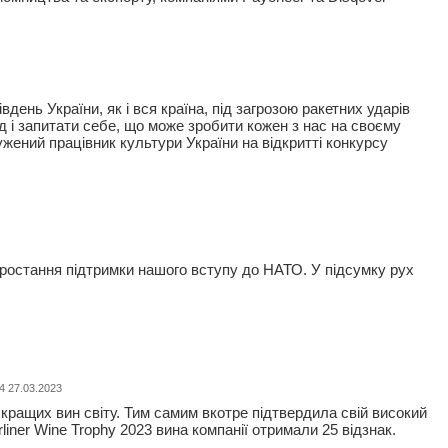
івдень України, як і вся країна, під загрозою ракетних ударів
д і запитати себе, що може зробити кожен з нас на своєму
жений працівник культури України на відкритті конкурсу
 зростання підтримки нашого вступу до НАТО. У підсумку рух
4 27.03.2023
кращих вин світу. Тим самим вкотре підтвердила свій високий
iner Wine Trophy 2023 вина компанії отримали 25 відзнак.