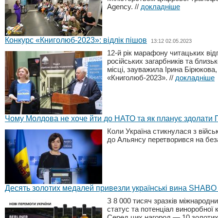
Agency.
//
докладніше
Конкурс «Книголюб-2023»: відлік пішов
13:12 02.05.2023
12-й рік марафону читацьких відгу
російських загарбників та близь
місці, зауважила Ірина Бірюкова
«Книголюб-2023».
//
докладніше
Чому Молдова не хоче йти до НАТО та як планує здолати 
Коли Україна стикнулася з війсь
до Альянсу перетворився на без
Десять золотих медалей привезли українські вина SHABO 
З 8 000 тисяч зразків міжнародн
статус та потенціал виноробної к
Серед цих нагород — 10 золоти