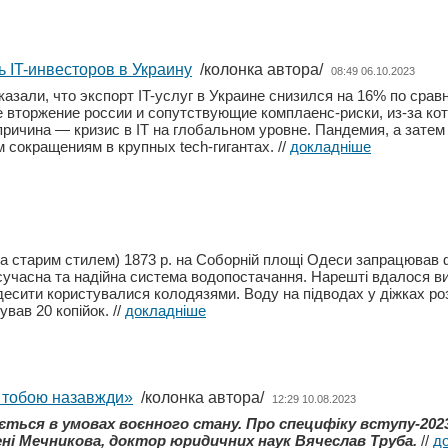
ь IT-инвесторов в Украину
/колонка автора/
08:49 06.10.2023
казали, что экспорт IT-услуг в Украине снизился на 16% по сра
 вторжение россии и сопутствующие комплаенс-риски, из-за ко
причина — кризис в IT на глобальном уровне. Пандемия, а затем
 сокращениям в крупных tech-гигантах.
//
докладніше
(за старим стилем) 1873 р. на Соборній площі Одеси запрацював
сучасна та надійна система водопостачання. Нарешті вдалося ви
десити користувалися колодязями. Воду на підводах у діжках розв
ував 20 копійок.
//
докладніше
з тобою назавжди»
/колонка автора/
12:29 10.08.2023
ається в умовах воєнного стану. Про специфіку вступу-20
ні Мечникова, доктор юридичних наук Вячеслав Труба.
//
д