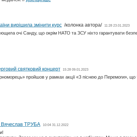
їни вирішила змінити курс
/колонка автора/
11:28 23.01.2023
плющила очі Санду, що окрім НАТО та ЗСУ ніхто гарантувати без
ерговий святковий концерт
15:28 09.01.2023
орноморець» пройшов у рамках акції «З піснею до Перемоги», що
НУ Вячеслав ТРУБА
10:04 31.12.2022
и!