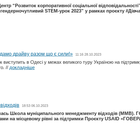
Центр “Розвиток корпоративної соціальної відповідальності”
гендерночутливий STEM-урок 2023” у рамках проєкту #Дів
 дамо драйву разом що є сили!»
11:16 28.10.2023
ок виступить в Одесі у межах великого туру Україною на підтри
го.
//
докладніше
відходів
18:53 06.10.2023
алась Школа муніципального менеджменту відходів (ММВ). Г
дами на місцевому рівні за підтримки Проєкту USAID «ГОВЕР