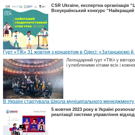
CSR Ukraine, експертна організація “
Всеукраїнський конкурс “Найкращий 
Гурт «ТІК» 31 жовтня з концертом в Одесі: «Затанцюємо й
Легендарний гурт «ТІК» у вівтор
і улюбленими хітами всіх і кожно
В Україні стартувала Школа муніципального менеджменту 
5 жовтня 2023 року в Україні розпоч
реалізації системи управління відхо