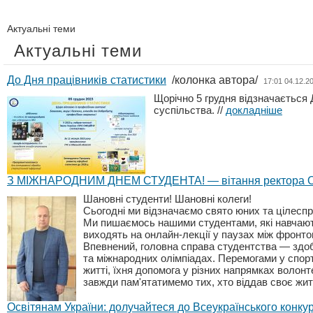
Актуальні теми
Актуальні теми
До Дня працівників статистики
/колонка автора/
17:01 04.12.2
Щорічно 5 грудня відзначається 
суспільства.
//
докладніше
З МIЖНАРОДНИМ ДНЕМ СТУДЕНТА! — вiтання ректора 
Шановні студенти! Шановні колеги!
Сьогодні ми відзначаємо свято юних та цілесп
Ми пишаємось нашими студентами, які навчаютьс
виходять на онлайн-лекції у паузах між фронто
Впевнений, головна справа студентства — здоб
та міжнародних олімпіадах. Перемогами у спорт
житті, їхня допомога у різних напрямках волон
завжди пам'ятатимемо тих, хто віддав своє жи
Освітянам України: долучайтеся до Всеукраїнського конк