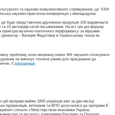
турного та науково-комунікативного спрямування, це: ХХІІІ
аїнська науково-практична конференція з міжнародною
», де буде представлена друкована продукція 100 видавництв
в та 15 автограф-сесій письменників. На всі три дні форуму
а прем'єра музично-поетичного перформансу за віршами
 (режисер – Валерія Федотова) в Українському театрі ім.
наявну проблему, коли мешканці нових ЖК змушені сплачувати
удовник не виконує технічні умови для приєднання до
анчик.
//
докладніше
 цій програмі майже 1800 українців вже за два місяці
ьки підприємців, ветеранів та ВПО долучилися до програми E-
раїни» спільно з Міністерством економіки України,
иємництва та експорту, компаніями Рayoneer та Disqover