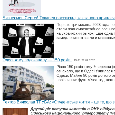
Бизнесмен Сергей Токарев рассказал, как заново привлеч
Первые три месяца 2023 года по
стали полномасштабное военное
на украинский рынок. Ещё одна 
замедлению отрасли и массовым
Одеському водоканалу — 150 років!
15:41 22.09.2023
Рівно 150 років тому 9 вересня 
означало, що в Одесі з’явилася 
Одеси. Майже 80 років до того о
порівняння: фунт м'яса тоді кошт
Ректор Вячеслав ТРУБА: «Студентське життя – це те, що 
Другий рік вступна кампанія в ОНУ відбув
Одеського національного університету іме