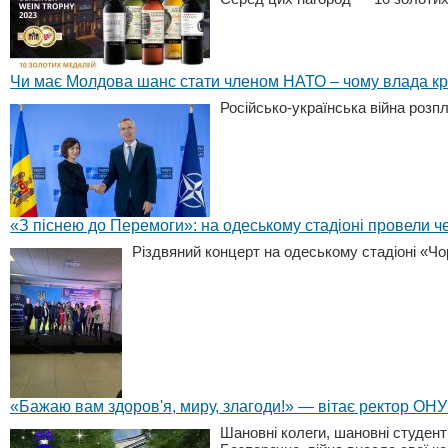
Чи має Молдова шанс стати членом НАТО – чому влада кра
Російсько-українська війна роз
«З піснею до Перемоги»: на одеському стадіоні провели ч
Різдвяний концерт на одеському стадіоні «Ч
«Бажаю вам здоров'я, миру, злагоди!» — вітає ректор О
Шановні колеги, шановні студент