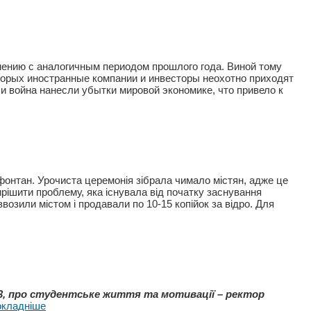
внению с аналогичным периодом прошлого года. Виной тому
торых иностранные компании и инвесторы неохотно приходят
 и война нанесли убытки мировой экономике, что привело к
 фонтан. Урочиста церемонія зібрала чимало містян, адже це
рішити проблему, яка існувала від початку заснування
озили містом і продавали по 10-15 копійок за відро. Для
23, про студентське життя та мотивації – ректор
окладніше