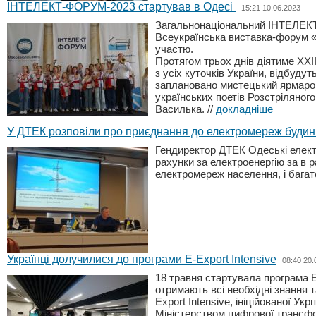
ІНТЕЛЕКТ-ФОРУМ-2023 стартував в Одесі
15:21 10.06.2023
Загальнонаціональний ІНТЕЛЕКТ-
Всеукраїнська виставка-форум «
участю.
Протягом трьох днів діятиме ХХ
з усіх куточків України, відбуду
заплановано мистецький ярмарок
українських поетів Розстріляног
Василька.
//
докладніше
У ДТЕК розповіли про приєднання до електромереж будинк
Гендиректор ДТЕК Одеські елект
рахунки за електроенергію за в 
електромереж населення, і бага
Українці долучилися до програми E-Export Intensive
08:40 20.
18 травня стартувала програма E-
отримають всі необхідні знання 
Export Intensive, ініційованої 
Міністерством цифрової трансфор