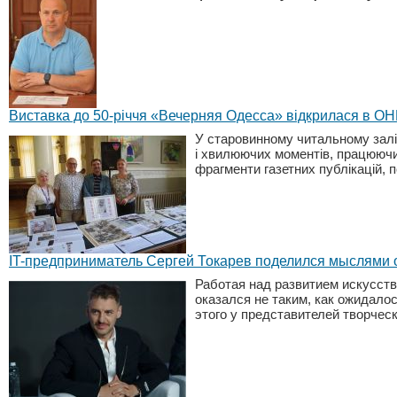
Виставка до 50-річчя «Вечерняя Одесса» відкрилася в О
У старовинному читальному залі 
і хвилюючих моментів, працюючи у
фрагменти газетних публікацій, п
IT-предприниматель Сергей Токарев поделился мыслями 
Работая над развитием искусств
оказался не таким, как ожидало
этого у представителей творчес