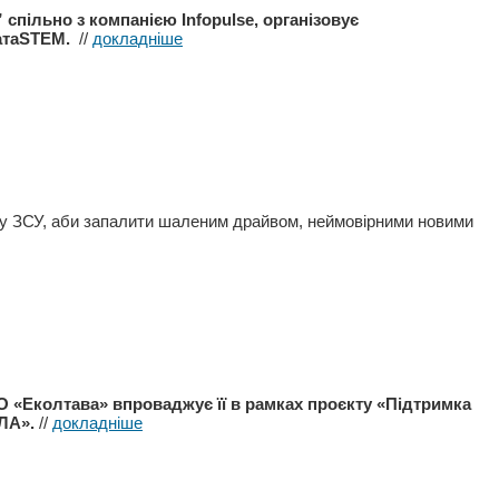
 спільно з компанією Infopulse, організовує
чатаSTEM.
//
докладніше
мку ЗСУ, аби запалити шаленим драйвом, неймовірними новими
О «Еколтава» впроваджує її в рамках проєкту «Підтримка
ЛА».
//
докладніше