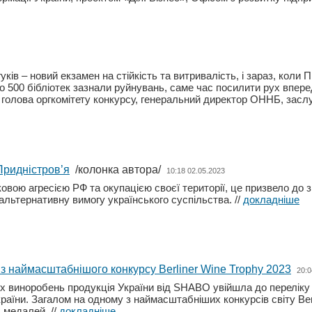
ків – новий екзамен на стійкість та витривалість, і зараз, коли П
ко 500 бібліотек зазнали руйнувань, саме час посилити рух впере
, голова оргкомітету конкурсу, генеральний директор ОННБ, заслу
Придністров’я
/колонка автора/
10:18 02.05.2023
ковою агресією РФ та окупацією своєї території, це призвело до
альтернативну вимогу українського суспільства.
//
докладніше
з наймасштабнішого конкурсу Berliner Wine Trophy 2023
20:0
их виноробень продукція України від SHABO увійшла до переліку 
раїни. Загалом на одному з наймасштабніших конкурсів світу Berl
х медалей.
//
докладніше