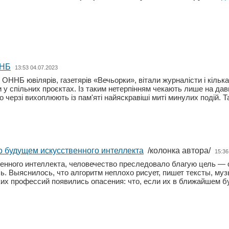
ННБ
13:53 04.07.2023
ОННБ ювілярів, газетярів «Вечьорки», вітали журналісти і кілька
 спільних проєктах. Із таким нетерпінням чекають лише на давніх 
о черзі вихоплюють із пам'яті найяскравіші миті минулих подій. 
о будущем искусственного интеллекта
/колонка автора/
15:36
енного интеллекта, человечество преследовало благую цель — 
сь. Выяснилось, что алгоритм неплохо рисует, пишет тексты, м
ких профессий появились опасения: что, если их в ближайшем 