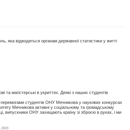
оль, яка відводиться органам державної статистики у житті
 та магістерські в укриттях. Деякі з наших студентів
я перемогами студентів ОНУ Мечникова у наукових конкурсах
рситету Мечникова активні у соціальному та громадському
і, випускники ОНУ захищають країну зі зброєю в руках, і ми
1.2023