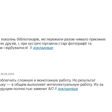
 поколінь бібліотекарів, які пережили разом чимало приємних
друзів, і, при зустрічі гортаючи старі фотографії та
Так і відбувалося!
//
докладніше
 30.06.2023
облегчить сложную и монотонную работу. Но результат
узыку — в общем выполняет интеллектуальную работу. Из-за
будущем полностью заменит AI?
//
докладніше