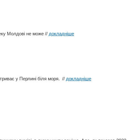
пеку Молдові не може
//
докладніше
 триває у Перлині біля моря.
//
докладніше