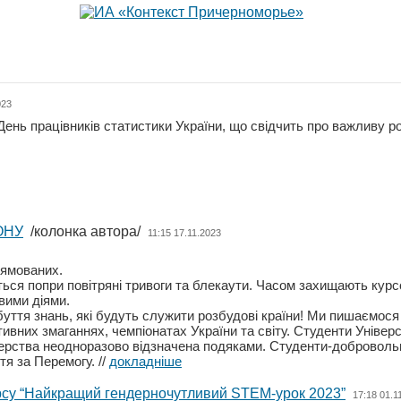
023
День працівників статистики України, що свідчить про важливу р
ОНУ
/колонка автора/
11:15 17.11.2023
рямованих.
я попри повітряні тривоги та блекаути. Часом захищають курсові
вими діями.
уття знань, які будуть служити розбудові країни! Ми пишаємос
ивних змаганнях, чемпіонатах України та світу. Студенти Уніве
терства неодноразово відзначена подяками. Студенти-добровольц
ття за Перемогу.
//
докладніше
урсу “Найкращий гендерночутливий STEM-урок 2023”
17:18 01.1